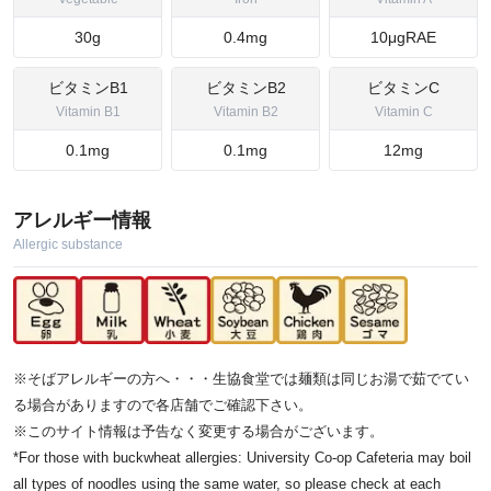
30g
0.4mg
10μgRAE
ビタミンB1
ビタミンB2
ビタミンC
Vitamin B1
Vitamin B2
Vitamin C
0.1mg
0.1mg
12mg
アレルギー情報
Allergic substance
※そばアレルギーの方へ・・・生協食堂では麺類は同じお湯で茹でてい
る場合がありますので各店舗でご確認下さい。
※このサイト情報は予告なく変更する場合がございます。
*For those with buckwheat allergies: University Co-op Cafeteria may boil
all types of noodles using the same water, so please check at each