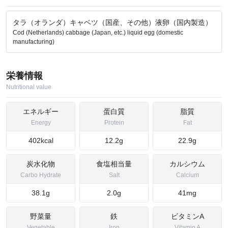
タラ（オランダ）キャベツ（国産、その他）液卵（国内製造）
Cod (Netherlands) cabbage (Japan, etc.) liquid egg (domestic
manufacturing)
栄養情報
Nutritional value
エネルギー
蛋白質
脂質
Energy
Protein
Fat
402kcal
12.2g
22.9g
炭水化物
食塩相当量
カルシウム
Carbo Hydrate
Salt
Calcium
38.1g
2.0g
41mg
野菜量
鉄
ビタミンA
Vegetable
Iron
Vitamin A