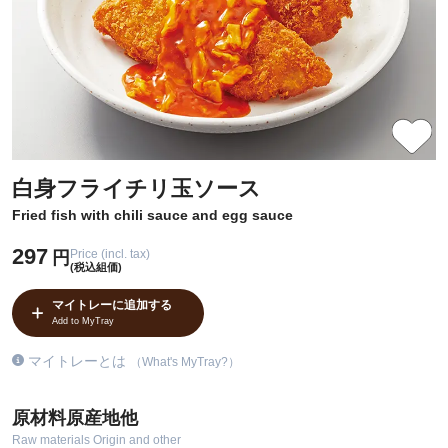
白身フライチリ玉ソース
Fried fish with chili sauce and egg sauce
297
Price (incl. tax)
円
(税込組価)
マイトレーに追加する
Add to MyTray
マイトレーとは
（What's MyTray?）
原材料原産地他
Raw materials Origin and other